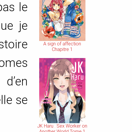
pas le
que je
istoire
A sign of affection
Chapitre 1
omes
 d’en
lle se
JK Haru : Sex Worker on
Another World Tome 1