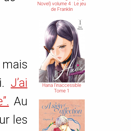
Novel) volume 4 : Le jeu
de Franklin
 mais
i.
J’ai
Hana l'inaccessible
Tome 1
”.
Au
ur les