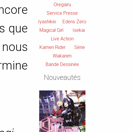
Oregairu
encore
Service Presse
Iyashikei
Edens Zero
ps que
Magical Girl
Isekai
Live Action
 nous
Kamen Rider
Série
Wakanim
ermine
Bande Dessinée
Nouveautés