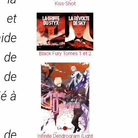
Kiss-Shot
 et
ide
e de
Black Fury Tomes 1 et 2
 de
ié à
e de
Infinite Dendrogram (Light