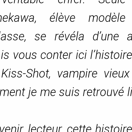
anekawa, élève modèle
asse, se révéla d’une a
is vous conter ici l’histoir
 Kiss-Shot, vampire vieux
ment je me suis retrouvé l
enir, lecteur, cette histoir