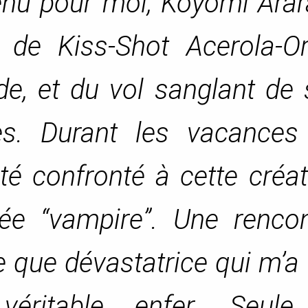
nu pour moi, Koyomi Arara
 de Kiss-Shot Acerola-Or
de, et du vol sanglant de
s. Durant les vacances
été confronté à cette créa
ée “vampire”. Une rencon
 que dévastatrice qui m’a 
véritable enfer. Seule