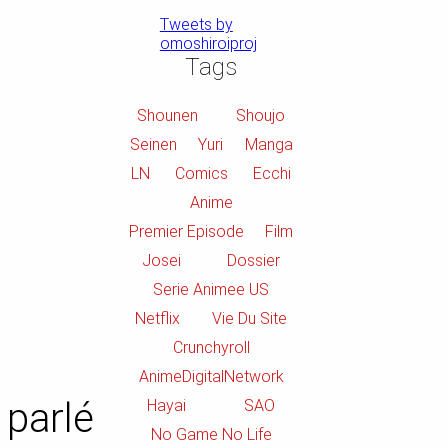
Tweets by
omoshiroiproj
Tags
Shounen
Shoujo
Seinen
Yuri
Manga
LN
Comics
Ecchi
Anime
Premier Episode
Film
Josei
Dossier
Serie Animee US
Netflix
Vie Du Site
Crunchyroll
AnimeDigitalNetwork
 parlé
Hayai
SAO
No Game No Life