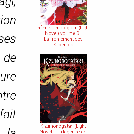
gi,
ion
Infinite Dendrogram (Light
Novel) volume 3 :
 ses
L’affrontement des
Superiors
 de
ture
tre
fait
Kizumonogatari (Light
 la
Novel) : La légende de