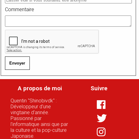
Commentaire
Envoyer
A propos de moi
Suivre
Quentin "Shinobivdk" :
Développeur d'une
vingtaine d'année.
Passionné par
l'informatique ainsi que par
la culture et la pop-culture
Japonaise.