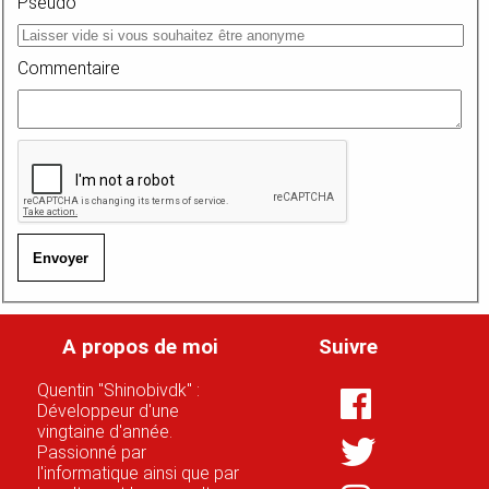
Pseudo
Commentaire
Envoyer
A propos de moi
Suivre
Quentin "Shinobivdk" :
Développeur d'une
vingtaine d'année.
Passionné par
l'informatique ainsi que par